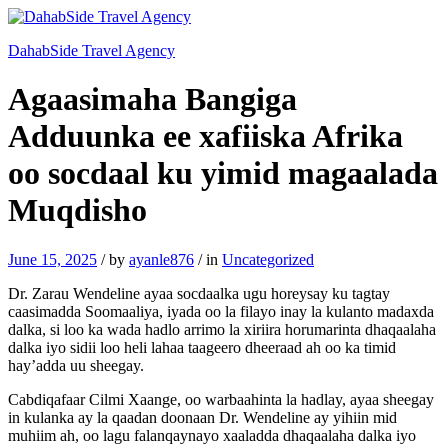
DahabSide Travel Agency
Agaasimaha Bangiga
Adduunka ee xafiiska Afrika
oo socdaal ku yimid magaalada
Muqdisho
June 15, 2025
/
by
ayanle876
/
in
Uncategorized
Dr. Zarau Wendeline ayaa socdaalka ugu horeysay ku tagtay
caasimadda Soomaaliya, iyada oo la filayo inay la kulanto madaxda
dalka, si loo ka wada hadlo arrimo la xiriira horumarinta dhaqaalaha
dalka iyo sidii loo heli lahaa taageero dheeraad ah oo ka timid
hay’adda uu sheegay.
Cabdiqafaar Cilmi Xaange, oo warbaahinta la hadlay, ayaa sheegay
in kulanka ay la qaadan doonaan Dr. Wendeline ay yihiin mid
muhiim ah, oo lagu falanqaynayo xaaladda dhaqaalaha dalka iyo