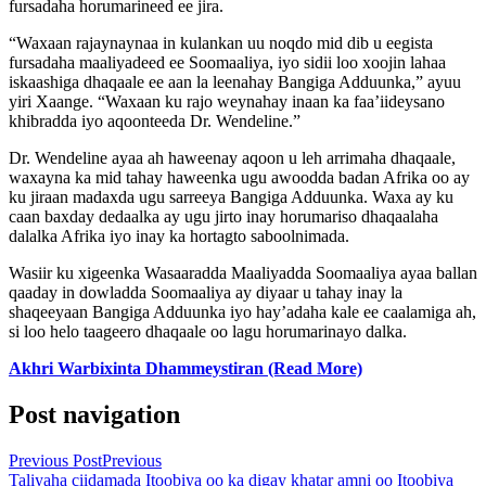
fursadaha horumarineed ee jira.
“Waxaan rajaynaynaa in kulankan uu noqdo mid dib u eegista
fursadaha maaliyadeed ee Soomaaliya, iyo sidii loo xoojin lahaa
iskaashiga dhaqaale ee aan la leenahay Bangiga Adduunka,” ayuu
yiri Xaange. “Waxaan ku rajo weynahay inaan ka faa’iideysano
khibradda iyo aqoonteeda Dr. Wendeline.”
Dr. Wendeline ayaa ah haweenay aqoon u leh arrimaha dhaqaale,
waxayna ka mid tahay haweenka ugu awoodda badan Afrika oo ay
ku jiraan madaxda ugu sarreeya Bangiga Adduunka. Waxa ay ku
caan baxday dedaalka ay ugu jirto inay horumariso dhaqaalaha
dalalka Afrika iyo inay ka hortagto saboolnimada.
Wasiir ku xigeenka Wasaaradda Maaliyadda Soomaaliya ayaa ballan
qaaday in dowladda Soomaaliya ay diyaar u tahay inay la
shaqeeyaan Bangiga Adduunka iyo hay’adaha kale ee caalamiga ah,
si loo helo taageero dhaqaale oo lagu horumarinayo dalka.
Akhri Warbixinta Dhammeystiran (Read More)
Post navigation
Previous Post
Previous
Taliyaha ciidamada Itoobiya oo ka digay khatar amni oo Itoobiya