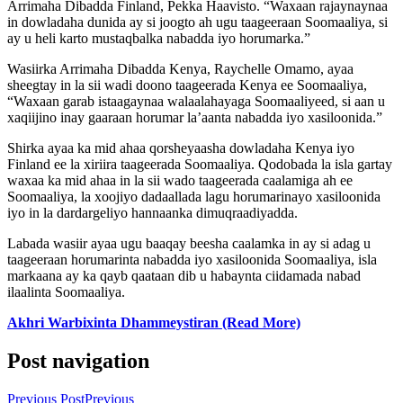
Arrimaha Dibadda Finland, Pekka Haavisto. “Waxaan rajaynaynaa
in dowladaha dunida ay si joogto ah ugu taageeraan Soomaaliya, si
ay u heli karto mustaqbalka nabadda iyo horumarka.”
Wasiirka Arrimaha Dibadda Kenya, Raychelle Omamo, ayaa
sheegtay in la sii wadi doono taageerada Kenya ee Soomaaliya,
“Waxaan garab istaagaynaa walaalahayaga Soomaaliyeed, si aan u
xaqiijino inay gaaraan horumar la’aanta nabadda iyo xasiloonida.”
Shirka ayaa ka mid ahaa qorsheyaasha dowladaha Kenya iyo
Finland ee la xiriira taageerada Soomaaliya. Qodobada la isla gartay
waxaa ka mid ahaa in la sii wado taageerada caalamiga ah ee
Soomaaliya, la xoojiyo dadaallada lagu horumarinayo xasiloonida
iyo in la dardargeliyo hannaanka dimuqraadiyadda.
Labada wasiir ayaa ugu baaqay beesha caalamka in ay si adag u
taageeraan horumarinta nabadda iyo xasiloonida Soomaaliya, isla
markaana ay ka qayb qaataan dib u habaynta ciidamada nabad
ilaalinta Soomaaliya.
Akhri Warbixinta Dhammeystiran (Read More)
Post navigation
Previous Post
Previous