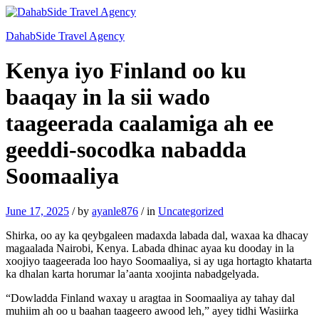
DahabSide Travel Agency
Kenya iyo Finland oo ku
baaqay in la sii wado
taageerada caalamiga ah ee
geeddi-socodka nabadda
Soomaaliya
June 17, 2025
/
by
ayanle876
/
in
Uncategorized
Shirka, oo ay ka qeybgaleen madaxda labada dal, waxaa ka dhacay
magaalada Nairobi, Kenya. Labada dhinac ayaa ku dooday in la
xoojiyo taageerada loo hayo Soomaaliya, si ay uga hortagto khatarta
ka dhalan karta horumar la’aanta xoojinta nabadgelyada.
“Dowladda Finland waxay u aragtaa in Soomaaliya ay tahay dal
muhiim ah oo u baahan taageero awood leh,” ayey tidhi Wasiirka