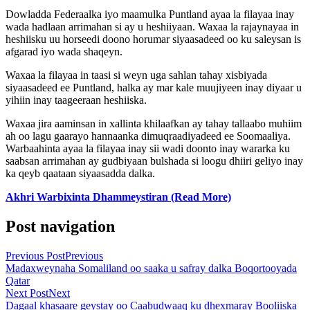
Dowladda Federaalka iyo maamulka Puntland ayaa la filayaa inay
wada hadlaan arrimahan si ay u heshiiyaan. Waxaa la rajaynayaa in
heshiisku uu horseedi doono horumar siyaasadeed oo ku saleysan is
afgarad iyo wada shaqeyn.
Waxaa la filayaa in taasi si weyn uga sahlan tahay xisbiyada
siyaasadeed ee Puntland, halka ay mar kale muujiyeen inay diyaar u
yihiin inay taageeraan heshiiska.
Waxaa jira aaminsan in xallinta khilaafkan ay tahay tallaabo muhiim
ah oo lagu gaarayo hannaanka dimuqraadiyadeed ee Soomaaliya.
Warbaahinta ayaa la filayaa inay sii wadi doonto inay wararka ku
saabsan arrimahan ay gudbiyaan bulshada si loogu dhiiri geliyo inay
ka qeyb qaataan siyaasadda dalka.
Akhri Warbixinta Dhammeystiran (Read More)
Post navigation
Previous Post
Previous
Madaxweynaha Somaliland oo saaka u safray dalka Boqortooyada
Qatar
Next Post
Next
Dagaal khasaare geystay oo Caabudwaaq ku dhexmaray Booliiska