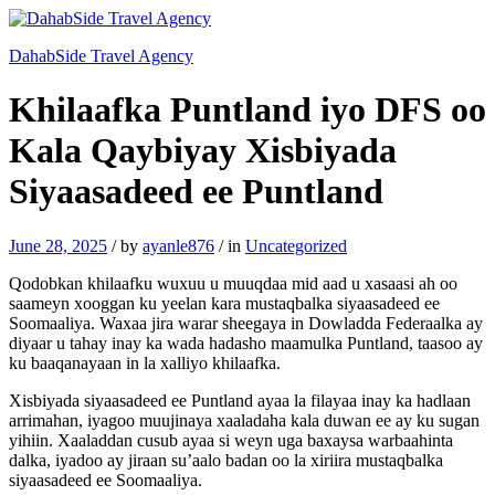
DahabSide Travel Agency
Khilaafka Puntland iyo DFS oo
Kala Qaybiyay Xisbiyada
Siyaasadeed ee Puntland
June 28, 2025
/
by
ayanle876
/
in
Uncategorized
Qodobkan khilaafku wuxuu u muuqdaa mid aad u xasaasi ah oo
saameyn xooggan ku yeelan kara mustaqbalka siyaasadeed ee
Soomaaliya. Waxaa jira warar sheegaya in Dowladda Federaalka ay
diyaar u tahay inay ka wada hadasho maamulka Puntland, taasoo ay
ku baaqanayaan in la xalliyo khilaafka.
Xisbiyada siyaasadeed ee Puntland ayaa la filayaa inay ka hadlaan
arrimahan, iyagoo muujinaya xaaladaha kala duwan ee ay ku sugan
yihiin. Xaaladdan cusub ayaa si weyn uga baxaysa warbaahinta
dalka, iyadoo ay jiraan su’aalo badan oo la xiriira mustaqbalka
siyaasadeed ee Soomaaliya.