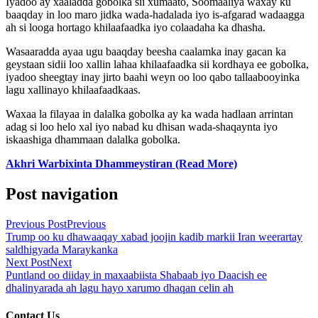
Iyadoo ay xaaladda gobolka sii xumaato, Soomaaliya waxay ku
baaqday in loo maro jidka wada-hadalada iyo is-afgarad wadaagga
ah si looga hortago khilaafaadka iyo colaadaha ka dhasha.
Wasaaradda ayaa ugu baaqday beesha caalamka inay gacan ka
geystaan sidii loo xallin lahaa khilaafaadka sii kordhaya ee gobolka,
iyadoo sheegtay inay jirto baahi weyn oo loo qabo tallaabooyinka
lagu xallinayo khilaafaadkaas.
Waxaa la filayaa in dalalka gobolka ay ka wada hadlaan arrintan
adag si loo helo xal iyo nabad ku dhisan wada-shaqaynta iyo
iskaashiga dhammaan dalalka gobolka.
Akhri Warbixinta Dhammeystiran (Read More)
Post navigation
Previous Post
Previous
Trump oo ku dhawaaqay xabad joojin kadib markii Iran weerartay
saldhigyada Maraykanka
Next Post
Next
Puntland oo diiday in maxaabiista Shabaab iyo Daacish ee
dhalinyarada ah lagu hayo xarumo dhaqan celin ah
Contact Us