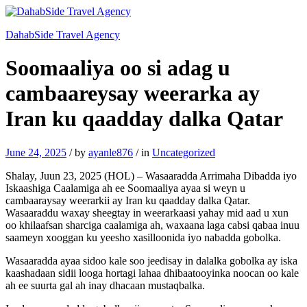
DahabSide Travel Agency
Soomaaliya oo si adag u
cambaareysay weerarka ay
Iran ku qaadday dalka Qatar
June 24, 2025
/
by
ayanle876
/
in
Uncategorized
Shalay, Juun 23, 2025 (HOL) – Wasaaradda Arrimaha Dibadda iyo
Iskaashiga Caalamiga ah ee Soomaaliya ayaa si weyn u
cambaaraysay weerarkii ay Iran ku qaadday dalka Qatar.
Wasaaraddu waxay sheegtay in weerarkaasi yahay mid aad u xun
oo khilaafsan sharciga caalamiga ah, waxaana laga cabsi qabaa inuu
saameyn xooggan ku yeesho xasilloonida iyo nabadda gobolka.
Wasaaradda ayaa sidoo kale soo jeedisay in dalalka gobolka ay iska
kaashadaan sidii looga hortagi lahaa dhibaatooyinka noocan oo kale
ah ee suurta gal ah inay dhacaan mustaqbalka.