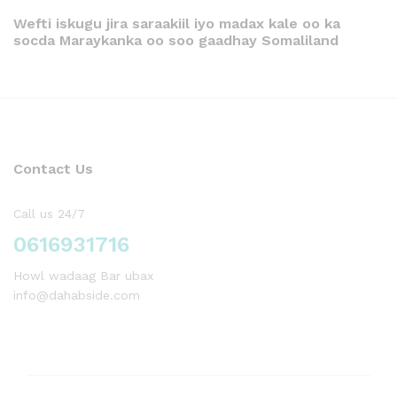
Wefti iskugu jira saraakiil iyo madax kale oo ka
socda Maraykanka oo soo gaadhay Somaliland
Contact Us
Call us 24/7
0616931716
Howl wadaag Bar ubax
info@dahabside.com