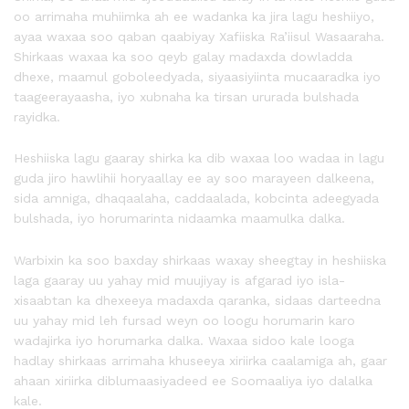
oo arrimaha muhiimka ah ee wadanka ka jira lagu heshiiyo,
ayaa waxaa soo qaban qaabiyay Xafiiska Ra’iisul Wasaaraha.
Shirkaas waxaa ka soo qeyb galay madaxda dowladda
dhexe, maamul goboleedyada, siyaasiyiinta mucaaradka iyo
taageerayaasha, iyo xubnaha ka tirsan ururada bulshada
rayidka.
Heshiiska lagu gaaray shirka ka dib waxaa loo wadaa in lagu
guda jiro hawlihii horyaallay ee ay soo marayeen dalkeena,
sida amniga, dhaqaalaha, caddaalada, kobcinta adeegyada
bulshada, iyo horumarinta nidaamka maamulka dalka.
Warbixin ka soo baxday shirkaas waxay sheegtay in heshiiska
laga gaaray uu yahay mid muujiyay is afgarad iyo isla-
xisaabtan ka dhexeeya madaxda qaranka, sidaas darteedna
uu yahay mid leh fursad weyn oo loogu horumarin karo
wadajirka iyo horumarka dalka. Waxaa sidoo kale looga
hadlay shirkaas arrimaha khuseeya xiriirka caalamiga ah, gaar
ahaan xiriirka diblumaasiyadeed ee Soomaaliya iyo dalalka
kale.