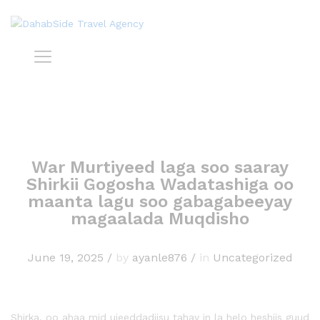
War Murtiyeed laga soo saaray
Shirkii Gogosha Wadatashiga oo
maanta lagu soo gabagabeeyay
magaalada Muqdisho
June 19, 2025
/
by
ayanle876
/
in
Uncategorized
Shirka, oo ahaa mid ujeeddadiisu tahay in la helo heshiis guud