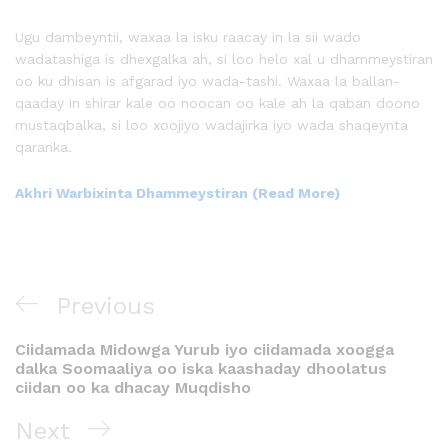
Ugu dambeyntii, waxaa la isku raacay in la sii wado
wadatashiga is dhexgalka ah, si loo helo xal u dhammeystiran
oo ku dhisan is afgarad iyo wada-tashi. Waxaa la ballan-
qaaday in shirar kale oo noocan oo kale ah la qaban doono
mustaqbalka, si loo xoojiyo wadajirka iyo wada shaqeynta
qaranka.
Akhri Warbixinta Dhammeystiran (Read More)
Previous
Ciidamada Midowga Yurub iyo ciidamada xoogga
dalka Soomaaliya oo iska kaashaday dhoolatus
ciidan oo ka dhacay Muqdisho
Next