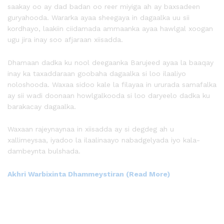
saakay oo ay dad badan oo reer miyiga ah ay baxsadeen
guryahooda. Wararka ayaa sheegaya in dagaalka uu sii
kordhayo, laakiin ciidamada ammaanka ayaa hawlgal xoogan
ugu jira inay soo afjaraan xiisadda.
Dhamaan dadka ku nool deegaanka Barujeed ayaa la baaqay
inay ka taxaddaraan goobaha dagaalka si loo ilaaliyo
noloshooda. Waxaa sidoo kale la filayaa in ururada samafalka
ay sii wadi doonaan howlgalkooda si loo daryeelo dadka ku
barakacay dagaalka.
Waxaan rajeynaynaa in xiisadda ay si degdeg ah u
xallimeysaa, iyadoo la ilaalinaayo nabadgelyada iyo kala-
dambeynta bulshada.
Akhri Warbixinta Dhammeystiran (Read More)