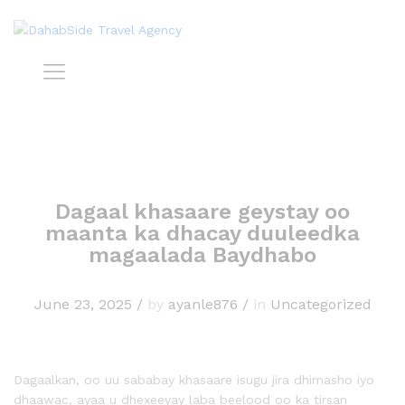
Dagaal khasaare geystay oo
maanta ka dhacay duuleedka
magaalada Baydhabo
June 23, 2025
/
by
ayanle876
/
in
Uncategorized
Dagaalkan, oo uu sababay khasaare isugu jira dhimasho iyo
dhaawac, ayaa u dhexeeyay laba beelood oo ka tirsan