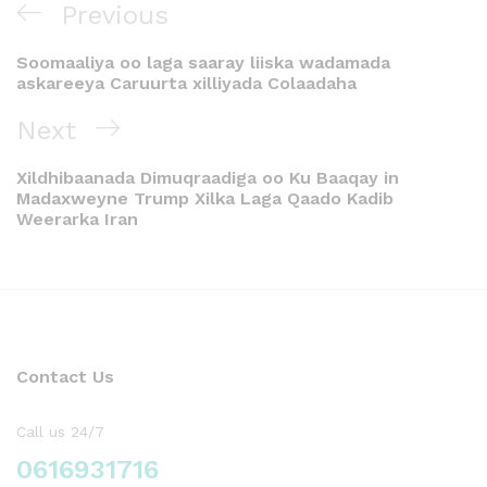
Previous
Soomaaliya oo laga saaray liiska wadamada
askareeya Caruurta xilliyada Colaadaha
Next
Xildhibaanada Dimuqraadiga oo Ku Baaqay in
Madaxweyne Trump Xilka Laga Qaado Kadib
Weerarka Iran
Contact Us
Call us 24/7
0616931716