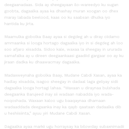
deegaanadaas. Sida ay sheegayaan ilo-wareedyo ku sugan
goobta, dagaalka ayaa ka dhashay muran xoogan oo dhex
maray labada beelood, kaas oo ku saabsan dhulka iyo
hantida ku jirta.
Maamulka gobolka Baay ayaa si degdeg ah u diray ciidamo
ammaanka si looga hortago dagaalka iyo in si degdeg ah loo
soo afjaro xiisadda. Sidoo kale, waxaa la sheegay in ururada
samafalka ay u direen deegaankaasi gaadiid gargaar oo ay ku
jiraan dadka ku dhaawacmay dagaalka.
Madaxweynaha gobolka Baay, Mudane Cabdi Xasan, ayaa ka
hadlay xiisadda, isagoo sheegay in dadaal laga geliyay sidii
dagaalka looga hortagi lahaa. “Waxaan u diraynaa bulshada
deegaanka Barujeed inay sii wadaan nabadda iyo wada-
noqoshada. Waxaan kaloo ugu baaqaynaa dhamaan
wadaaddada deegaanka inay ka qayb qaataan dadaalka dib
u heshiisiinta,” ayuu yiri Mudane Cabdi Xasan.
Dagaalka ayaa markii ugu horraysay ka bilowday subaxnimadii