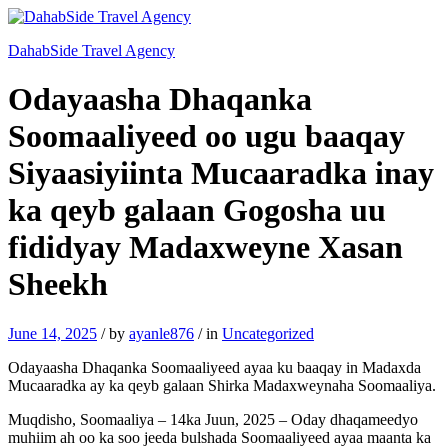
DahabSide Travel Agency
Odayaasha Dhaqanka
Soomaaliyeed oo ugu baaqay
Siyaasiyiinta Mucaaradka inay
ka qeyb galaan Gogosha uu
fididyay Madaxweyne Xasan
Sheekh
June 14, 2025
/
by
ayanle876
/
in
Uncategorized
Odayaasha Dhaqanka Soomaaliyeed ayaa ku baaqay in Madaxda
Mucaaradka ay ka qeyb galaan Shirka Madaxweynaha Soomaaliya.
Muqdisho, Soomaaliya – 14ka Juun, 2025 – Oday dhaqameedyo
muhiim ah oo ka soo jeeda bulshada Soomaaliyeed ayaa maanta ka