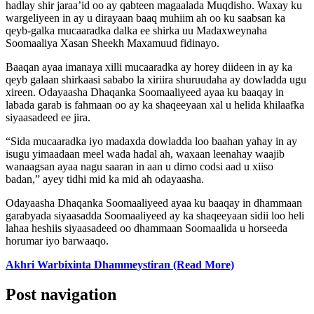
hadlay shir jaraa’id oo ay qabteen magaalada Muqdisho. Waxay ku
wargeliyeen in ay u dirayaan baaq muhiim ah oo ku saabsan ka
qeyb-galka mucaaradka dalka ee shirka uu Madaxweynaha
Soomaaliya Xasan Sheekh Maxamuud fidinayo.
Baaqan ayaa imanaya xilli mucaaradka ay horey diideen in ay ka
qeyb galaan shirkaasi sababo la xiriira shuruudaha ay dowladda ugu
xireen. Odayaasha Dhaqanka Soomaaliyeed ayaa ku baaqay in
labada garab is fahmaan oo ay ka shaqeeyaan xal u helida khilaafka
siyaasadeed ee jira.
“Sida mucaaradka iyo madaxda dowladda loo baahan yahay in ay
isugu yimaadaan meel wada hadal ah, waxaan leenahay waajib
wanaagsan ayaa nagu saaran in aan u dirno codsi aad u xiiso
badan,” ayey tidhi mid ka mid ah odayaasha.
Odayaasha Dhaqanka Soomaaliyeed ayaa ku baaqay in dhammaan
garabyada siyaasadda Soomaaliyeed ay ka shaqeeyaan sidii loo heli
lahaa heshiis siyaasadeed oo dhammaan Soomaalida u horseeda
horumar iyo barwaaqo.
Akhri Warbixinta Dhammeystiran (Read More)
Post navigation