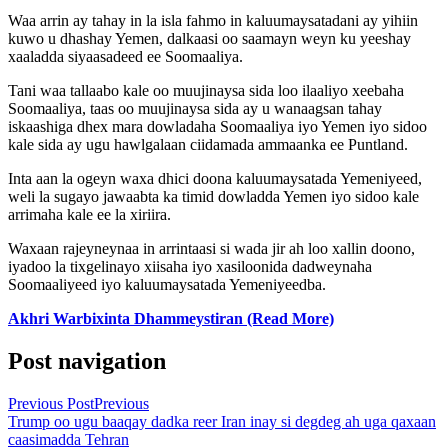
Waa arrin ay tahay in la isla fahmo in kaluumaysatadani ay yihiin
kuwo u dhashay Yemen, dalkaasi oo saamayn weyn ku yeeshay
xaaladda siyaasadeed ee Soomaaliya.
Tani waa tallaabo kale oo muujinaysa sida loo ilaaliyo xeebaha
Soomaaliya, taas oo muujinaysa sida ay u wanaagsan tahay
iskaashiga dhex mara dowladaha Soomaaliya iyo Yemen iyo sidoo
kale sida ay ugu hawlgalaan ciidamada ammaanka ee Puntland.
Inta aan la ogeyn waxa dhici doona kaluumaysatada Yemeniyeed,
weli la sugayo jawaabta ka timid dowladda Yemen iyo sidoo kale
arrimaha kale ee la xiriira.
Waxaan rajeyneynaa in arrintaasi si wada jir ah loo xallin doono,
iyadoo la tixgelinayo xiisaha iyo xasiloonida dadweynaha
Soomaaliyeed iyo kaluumaysatada Yemeniyeedba.
Akhri Warbixinta Dhammeystiran (Read More)
Post navigation
Previous Post
Previous
Trump oo ugu baaqay dadka reer Iran inay si degdeg ah uga qaxaan
caasimadda Tehran