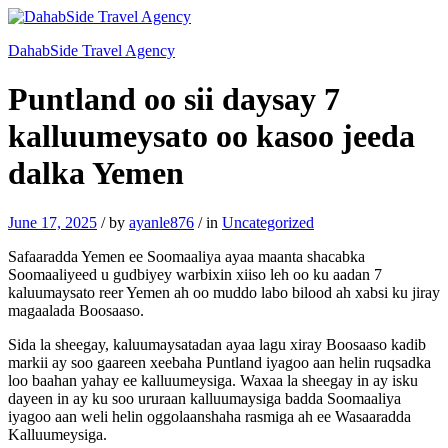
DahabSide Travel Agency
Puntland oo sii daysay 7
kalluumeysato oo kasoo jeeda
dalka Yemen
June 17, 2025
/
by
ayanle876
/
in
Uncategorized
Safaaradda Yemen ee Soomaaliya ayaa maanta shacabka
Soomaaliyeed u gudbiyey warbixin xiiso leh oo ku aadan 7
kaluumaysato reer Yemen ah oo muddo labo bilood ah xabsi ku jiray
magaalada Boosaaso.
Sida la sheegay, kaluumaysatadan ayaa lagu xiray Boosaaso kadib
markii ay soo gaareen xeebaha Puntland iyagoo aan helin ruqsadka
loo baahan yahay ee kalluumeysiga. Waxaa la sheegay in ay isku
dayeen in ay ku soo ururaan kalluumaysiga badda Soomaaliya
iyagoo aan weli helin oggolaanshaha rasmiga ah ee Wasaaradda
Kalluumeysiga.