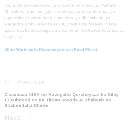
Hay’adda Socdaalka iyo Jinsiyadaha Soomaaliya, Mustafe
Dhuxulow, ayaa sheegay in weli baasaboorka Soomaaliya
lagu bixinayo warqadaha sugnaanta iyo dhalashada iyo
warqadda ambi-la’aanta ee CID, halkii laga filaayay in lagu
qaato kaarka aqoonsiga qaranka ee ay Dowladda Soomaaliya
hirgelisay.
Akhri Warbixinta Dhammeystiran (Read More)
Previous
Ciidamada NISA oo Howlgallo Qorsheysan ku Dilay
13 Xubnood oo Ka Tirsan Kooxda Al shabaab ee
Shabeellaha Dhexe
Next