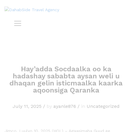
Hay’adda Socdaalka oo ka
hadashay sababta aysan weli u
dhaqan gelin isticmaalka kaarka
aqoonsiga Qaranka
July 11, 2025
/
by
ayanle876
/
in
Uncategorized
Jimco, Luulyo 10, 2025 (HOL) – Agaasimaha Guud ee