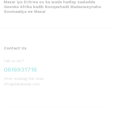
Masar iyo Eritrea oo ka wada hadlay xaaladda
Geeska Afrika kadib Booqashadii Madaxweynaha
Soomaaliya ee Masar
Contact Us
Call us 24/7
0616931716
Howl wadaag Bar ubax
info@dahabside.com