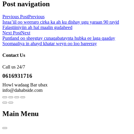
Post navigation
Previous Post
Previous
Israa’iil oo weeraro cirka ka ah ku dishay ugu yaraan 90 rayid
Falastiiniyiin ah hal maalin gudaheed
Next Post
Next
Puntland oo sheegtay cunaqabataynta hubka ee laga qaaday
Soomaaliya in ahayd khatar weyn oo loo bareeray
Contact Us
Call us 24/7
0616931716
Howl wadaag Bar ubax
info@dahabside.com
Main Menu