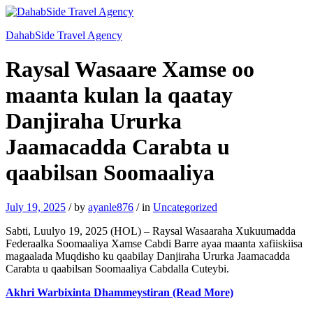
DahabSide Travel Agency
Raysal Wasaare Xamse oo
maanta kulan la qaatay
Danjiraha Ururka
Jaamacadda Carabta u
qaabilsan Soomaaliya
July 19, 2025
/
by
ayanle876
/
in
Uncategorized
Sabti, Luulyo 19, 2025 (HOL) – Raysal Wasaaraha Xukuumadda
Federaalka Soomaaliya Xamse Cabdi Barre ayaa maanta xafiiskiisa
magaalada Muqdisho ku qaabilay Danjiraha Ururka Jaamacadda
Carabta u qaabilsan Soomaaliya Cabdalla Cuteybi.
Akhri Warbixinta Dhammeystiran (Read More)